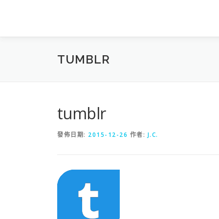
跳
至
主
要
內
TUMBLR
容
tumblr
發佈日期:
2015-12-26
作者:
J.C.