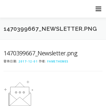
跳
至
選單
主
要
內
容
HOME
ABOUT
NEWS
COMMISSION
1470399667_NEWSLETTER.PNG
GALLERY
FURSUIT
FAQ
STORE
1470399667_Newsletter.png
發佈日期:
2017-12-01
作者:
FAMETHEMES
CONTACT