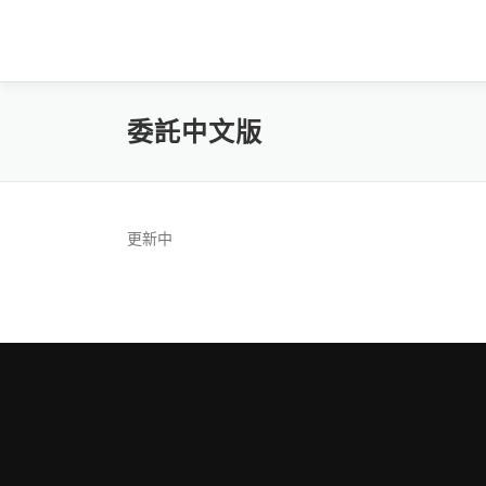
跳
至
主
要
內
委託中文版
容
更新中